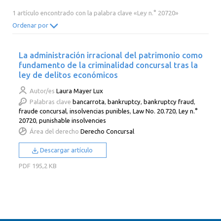
2014
2013
2012
2011
1 artículo encontrado con la palabra clave «Ley n.° 20720»
2010
2009
2008
2007
Ordenar por
2006
2005
2004
2003
La administración irracional del patrimonio como
2002
2001
2000
fundamento de la criminalidad concursal tras la
ley de delitos económicos
Autor/es
Laura Mayer Lux
Palabras clave
bancarrota
,
bankruptcy
,
bankruptcy fraud
,
fraude concursal
,
insolvencias punibles
,
Law No. 20.720
,
Ley n.°
20720
,
punishable insolvencies
Área del derecho
Derecho Concursal
Descargar artículo
PDF
195,2 KB