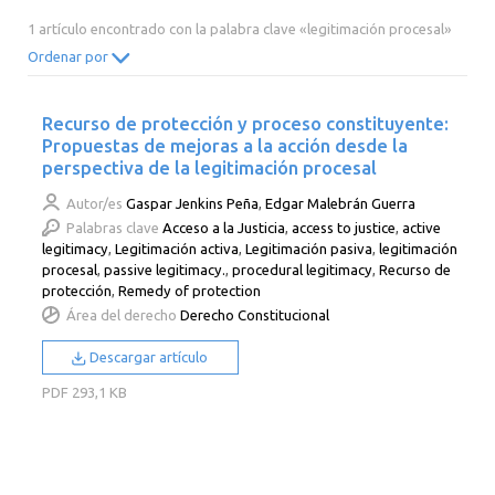
2014
2013
2012
2011
1 artículo encontrado con la palabra clave «legitimación procesal»
2010
2009
2008
2007
Ordenar por
2006
2005
2004
2003
Recurso de protección y proceso constituyente:
2002
2001
2000
Propuestas de mejoras a la acción desde la
perspectiva de la legitimación procesal
Autor/es
Gaspar Jenkins Peña
,
Edgar Malebrán Guerra
Palabras clave
Acceso a la Justicia
,
access to justice
,
active
legitimacy
,
Legitimación activa
,
Legitimación pasiva
,
legitimación
procesal
,
passive legitimacy.
,
procedural legitimacy
,
Recurso de
protección
,
Remedy of protection
Área del derecho
Derecho Constitucional
Descargar artículo
PDF
293,1 KB