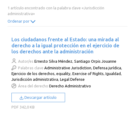
2014
2013
2012
2011
1 artículo encontrado con la palabra clave «Jurisdicción
administrativa»
2010
2009
2008
2007
Ordenar por
2006
2005
2004
2003
2002
2001
2000
Los ciudadanos frente al Estado: una mirada al
derecho a la igual protección en el ejercicio de
los derechos ante la administración
Autor/es
Ernesto Silva Méndez
,
Santiago Orpis Jouanne
Palabras clave
Administrative Jurisdiction
,
Defensa jurídica
,
Ejercicio de los derechos
,
equality
,
Exercise of Rights
,
Igualdad
,
Jurisdicción administrativa
,
Legal Defense
Área del derecho
Derecho Administrativo
Descargar artículo
PDF
342,0 KB