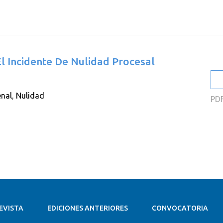
2
2
2
El Incidente De Nulidad Procesal
2
2
enal
,
Nulidad
PD
2
EVISTA
EDICIONES ANTERIORES
CONVOCATORIA