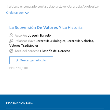
2014
2013
2012
2011
1 artículo encontrado con la palabra clave «Jerarquía Axiologíca»
2010
2009
2008
2007
Ordenar por
2006
2005
2004
2003
La Subversión De Valores Y La Historia
2002
2001
2000
Autor/es
Joaquín Barceló
Palabras clave
Jerarquía Axiologíca
,
Jerarquía Valórica
,
Valores Tradicioales
Área del derecho
Filosofía del Derecho
Descargar artículo
PDF
169,3 KB
INFORMACIÓN PARA