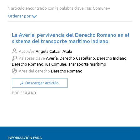
2014
2013
2012
2011
1 artículo encontrado con la palabra clave «Ius Comune»
2010
2009
2008
2007
Ordenar por
2006
2005
2004
2003
La Avería: pervivencia del Derecho Romano en el
2002
2001
2000
sistema del transporte marítimo indiano
Autor/es
Angela Cattán Atala
Palabras clave
Avería
,
Derecho Castellano
,
Derecho Indiano
,
Derecho Romano
,
Ius Comune
,
Transporte marítimo
Área del derecho
Derecho Romano
Descargar artículo
PDF
554,4 KB
INFORMACIÓN PARA