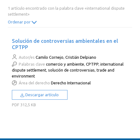
2014
2013
2012
2011
1 artículo encontrado con la palabra clave «international dispute
settlement»
2010
2009
2008
2007
Ordenar por
2006
2005
2004
2003
2002
2001
2000
Solución de controversias ambientales en el
CPTPP
Autor/es
Camilo Cornejo
,
Cristián Delpiano
Palabras clave
comercio y ambiente
,
CPTPP
,
international
dispute settlement
,
solución de controversias
,
trade and
environment
Área del derecho
Derecho Internacional
Descargar artículo
PDF
312,5 KB