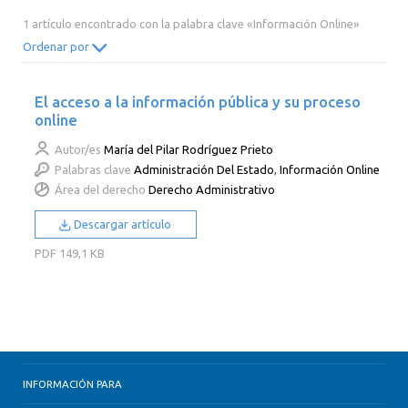
2014
2013
2012
2011
1 artículo encontrado con la palabra clave «Información Online»
2010
2009
2008
2007
Ordenar por
2006
2005
2004
2003
El acceso a la información pública y su proceso
2002
2001
2000
online
Autor/es
María del Pilar Rodríguez Prieto
Palabras clave
Administración Del Estado
,
Información Online
Área del derecho
Derecho Administrativo
Descargar artículo
PDF
149,1 KB
INFORMACIÓN PARA