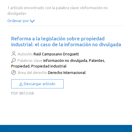
2014
2013
2012
2011
1 artículo encontrado con la palabra clave «Información no
divulgada»
2010
2009
2008
2007
Ordenar por
2006
2005
2004
2003
2002
2001
2000
Reforma a la legislación sobre propiedad
industrial: el caso de la información no divulgada
Autor/es
Raúl Campusano Droguett
Palabras clave
Información no divulgada
,
Patentes
,
Propiedad
,
Propiedad industrial
Área del derecho
Derecho Internacional
Descargar artículo
PDF
887,0 KB