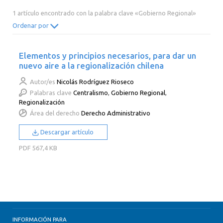
2014
2013
2012
2011
1 artículo encontrado con la palabra clave «Gobierno Regional»
2010
2009
2008
2007
Ordenar por
2006
2005
2004
2003
Elementos y principios necesarios, para dar un
2002
2001
2000
nuevo aire a la regionalización chilena
Autor/es
Nicolás Rodríguez Rioseco
Palabras clave
Centralismo
,
Gobierno Regional
,
Regionalización
Área del derecho
Derecho Administrativo
Descargar artículo
PDF
567,4 KB
INFORMACIÓN PARA