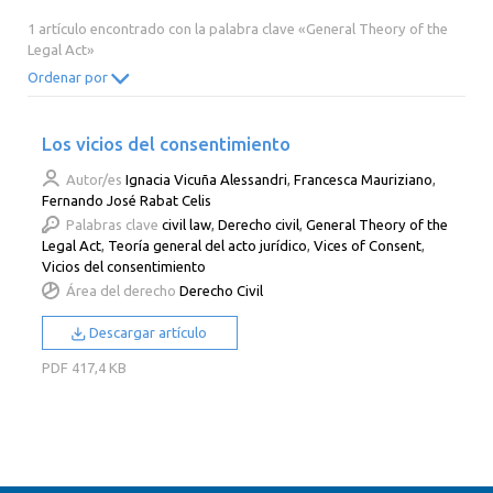
2014
2013
2012
2011
1 artículo encontrado con la palabra clave «General Theory of the
Legal Act»
2010
2009
2008
2007
Ordenar por
2006
2005
2004
2003
2002
2001
2000
Los vicios del consentimiento
Autor/es
Ignacia Vicuña Alessandri
,
Francesca Mauriziano
,
Fernando José Rabat Celis
Palabras clave
civil law
,
Derecho civil
,
General Theory of the
Legal Act
,
Teoría general del acto jurídico
,
Vices of Consent
,
Vicios del consentimiento
Área del derecho
Derecho Civil
Descargar artículo
PDF
417,4 KB