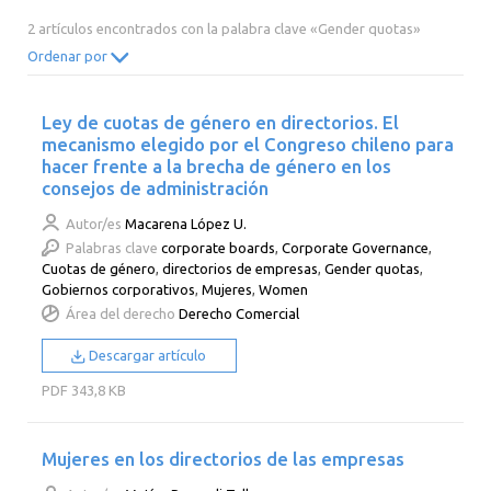
2014
2013
2012
2011
2 artículos encontrados con la palabra clave «Gender quotas»
2010
2009
2008
2007
Ordenar por
2006
2005
2004
2003
Ley de cuotas de género en directorios. El
2002
2001
2000
mecanismo elegido por el Congreso chileno para
hacer frente a la brecha de género en los
consejos de administración
Autor/es
Macarena López U.
Palabras clave
corporate boards
,
Corporate Governance
,
Cuotas de género
,
directorios de empresas
,
Gender quotas
,
Gobiernos corporativos
,
Mujeres
,
Women
Área del derecho
Derecho Comercial
Descargar artículo
PDF
343,8 KB
Mujeres en los directorios de las empresas