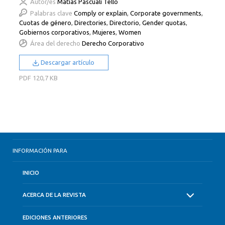
Autor/es
Matías Pascuali Tello
Palabras clave
Comply or explain
,
Corporate governments
,
Cuotas de género
,
Directories
,
Directorio
,
Gender quotas
,
Gobiernos corporativos
,
Mujeres
,
Women
Área del derecho
Derecho Corporativo
Descargar artículo
PDF
120,7 KB
INFORMACIÓN PARA
INICIO
ACERCA DE LA REVISTA
EDICIONES ANTERIORES