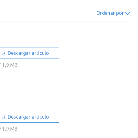
022
2021
2020
2019
Ordenar por
018
2017
2016
2015
014
2013
2012
2011
010
2009
2008
2007
006
2005
2004
2003
Descargar artículo
002
2001
2000
F
1,9 MB
Descargar artículo
F
1,9 MB