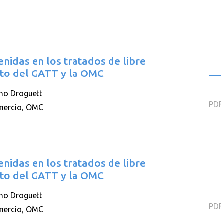
2
2
2
nidas en los tratados de libre
2
exto del GATT y la OMC
2
no Droguett
2
PD
mercio
,
OMC
nidas en los tratados de libre
exto del GATT y la OMC
no Droguett
PD
mercio
,
OMC