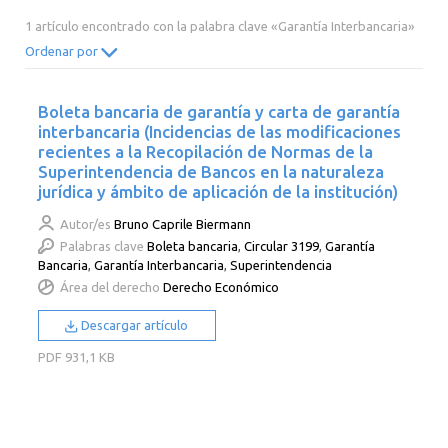
2014
2013
2012
2011
1 artículo encontrado con la palabra clave «Garantía Interbancaria»
2010
2009
2008
2007
Ordenar por
2006
2005
2004
2003
Boleta bancaria de garantía y carta de garantía
2002
2001
2000
interbancaria (Incidencias de las modificaciones
recientes a la Recopilación de Normas de la
Superintendencia de Bancos en la naturaleza
jurídica y ámbito de aplicación de la institución)
Autor/es
Bruno Caprile Biermann
Palabras clave
Boleta bancaria
,
Circular 3199
,
Garantía
Bancaria
,
Garantía Interbancaria
,
Superintendencia
Área del derecho
Derecho Económico
Descargar artículo
PDF
931,1 KB