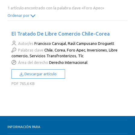
2014
2013
2012
2011
1 artículo encontrado con la palabra clave «Foro Apec»
2010
2009
2008
2007
Ordenar por
2006
2005
2004
2003
El Tratado De Libre Comercio Chile-Corea
2002
2001
2000
Autor/es
Francisco Carvajal
,
Raúl Campusano Droguett
Palabras clave
Chile
,
Corea
,
Foro Apec
,
Inversiones
,
Libre
comercio
,
Servicios Transfronterizos
,
Tlc
Área del derecho
Derecho Internacional
Descargar artículo
PDF
765,6 KB
INFORMACIÓN PARA