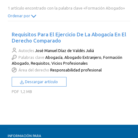
2014
2013
2012
2011
1 artículo encontrado con la palabra clave «Formación Abogado»
2010
2009
2008
2007
Ordenar por
2006
2005
2004
2003
Requisitos Para El Ejercicio De La Abogacía En El
2002
2001
2000
Derecho Comparado
Autor/es
José Manuel Díaz de Valdés Juliá
Palabras clave
Abogacía
,
Abogado Extranjero
,
Formación
Abogado
,
Requisitos
,
Vicios Profesionales
Área del derecho
Responsabilidad profesional
Descargar artículo
PDF
1,2 MB
INFORMACIÓN PARA