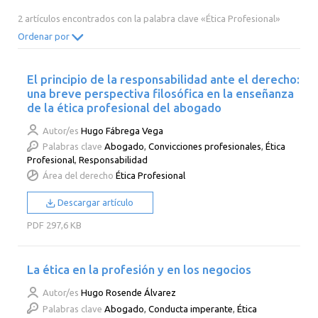
2014
2013
2012
2011
2 artículos encontrados con la palabra clave «Ética Profesional»
2010
2009
2008
2007
Ordenar por
2006
2005
2004
2003
El principio de la responsabilidad ante el derecho:
2002
2001
2000
una breve perspectiva filosófica en la enseñanza
de la ética profesional del abogado
Autor/es
Hugo Fábrega Vega
Palabras clave
Abogado
,
Convicciones profesionales
,
Ética
Profesional
,
Responsabilidad
Área del derecho
Ética Profesional
Descargar artículo
PDF
297,6 KB
La ética en la profesión y en los negocios
Autor/es
Hugo Rosende Álvarez
Palabras clave
Abogado
,
Conducta imperante
,
Ética