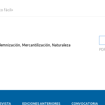
2
o fácil»
2
2
2
2
demnización
,
Mercantilización
,
Naturaleza
2
PD
EVISTA
EDICIONES ANTERIORES
CONVOCATORIA