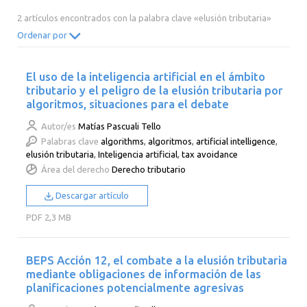
2014
2013
2012
2011
2 artículos encontrados con la palabra clave «elusión tributaria»
2010
2009
2008
2007
Ordenar por
2006
2005
2004
2003
El uso de la inteligencia artificial en el ámbito
2002
2001
2000
tributario y el peligro de la elusión tributaria por
algoritmos, situaciones para el debate
Autor/es
Matías Pascuali Tello
Palabras clave
algorithms
,
algoritmos
,
artificial intelligence
,
elusión tributaria
,
Inteligencia artificial
,
tax avoidance
Área del derecho
Derecho tributario
Descargar artículo
PDF
2,3 MB
BEPS Acción 12, el combate a la elusión tributaria
mediante obligaciones de información de las
planificaciones potencialmente agresivas