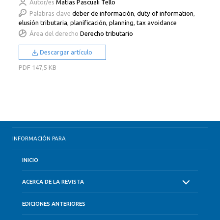
Autor/es
Matías Pascuali Tello
Palabras clave
deber de información
,
duty of information
,
elusión tributaria
,
planificación
,
planning
,
tax avoidance
Área del derecho
Derecho tributario
Descargar artículo
PDF
147,5 KB
INFORMACIÓN PARA
INICIO
ACERCA DE LA REVISTA
EDICIONES ANTERIORES