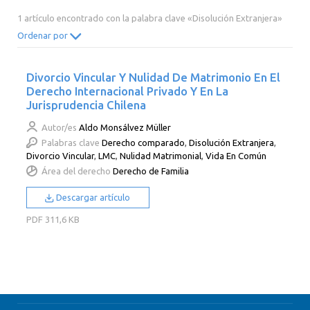
2014
2013
2012
2011
1 artículo encontrado con la palabra clave «Disolución Extranjera»
2010
2009
2008
2007
Ordenar por
2006
2005
2004
2003
Divorcio Vincular Y Nulidad De Matrimonio En El
2002
2001
2000
Derecho Internacional Privado Y En La
Jurisprudencia Chilena
Autor/es
Aldo Monsálvez Müller
Palabras clave
Derecho comparado
,
Disolución Extranjera
,
Divorcio Vincular
,
LMC
,
Nulidad Matrimonial
,
Vida En Común
Área del derecho
Derecho de Familia
Descargar artículo
PDF
311,6 KB