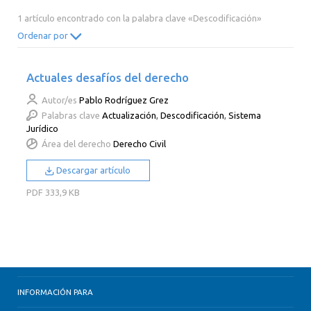
2014
2013
2012
2011
1 artículo encontrado con la palabra clave «Descodificación»
2010
2009
2008
2007
Ordenar por
2006
2005
2004
2003
Actuales desafíos del derecho
2002
2001
2000
Autor/es
Pablo Rodríguez Grez
Palabras clave
Actualización
,
Descodificación
,
Sistema
Jurídico
Área del derecho
Derecho Civil
Descargar artículo
PDF
333,9 KB
INFORMACIÓN PARA