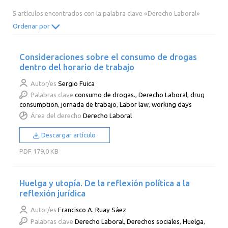
2014
2013
2012
2011
5 artículos encontrados con la palabra clave «Derecho Laboral»
2010
2009
2008
2007
Ordenar por
2006
2005
2004
2003
Consideraciones sobre el consumo de drogas
2002
2001
2000
dentro del horario de trabajo
Autor/es
Sergio Fuica
Palabras clave
consumo de drogas.
,
Derecho Laboral
,
drug
consumption
,
jornada de trabajo
,
Labor law
,
working days
Área del derecho
Derecho Laboral
Descargar artículo
PDF
179,0 KB
Huelga y utopía. De la reflexión política a la
reflexión jurídica
Autor/es
Francisco A. Ruay Sáez
Palabras clave
Derecho Laboral
,
Derechos sociales
,
Huelga
,