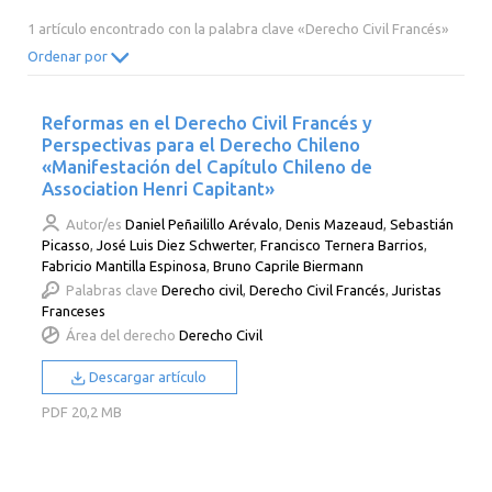
2014
2013
2012
2011
1 artículo encontrado con la palabra clave «Derecho Civil Francés»
2010
2009
2008
2007
Ordenar por
2006
2005
2004
2003
Reformas en el Derecho Civil Francés y
2002
2001
2000
Perspectivas para el Derecho Chileno
«Manifestación del Capítulo Chileno de
Association Henri Capitant»
Autor/es
Daniel Peñailillo Arévalo
,
Denis Mazeaud
,
Sebastián
Picasso
,
José Luis Diez Schwerter
,
Francisco Ternera Barrios
,
Fabricio Mantilla Espinosa
,
Bruno Caprile Biermann
Palabras clave
Derecho civil
,
Derecho Civil Francés
,
Juristas
Franceses
Área del derecho
Derecho Civil
Descargar artículo
PDF
20,2 MB