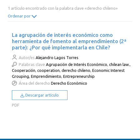
2014
2013
2012
2011
1 artículo encontrado con la palabra clave «derecho chileno»
2010
2009
2008
2007
Ordenar por
2006
2005
2004
2003
La agrupación de interés económico como
2002
2001
2000
herramienta de fomento al emprendimiento (2ª
parte): ¿Por qué implementarla en Chile?
Autor/es
Alejandro Lagos Torres
Palabras clave
Agrupación de Interés Económico
,
chilean law.
,
Cooperación
,
cooperation
,
derecho chileno
,
Economic Interest
Grouping
,
Emprendimiento
,
Entrepreneurship
Área del derecho
Derecho Económico
Descargar artículo
PDF