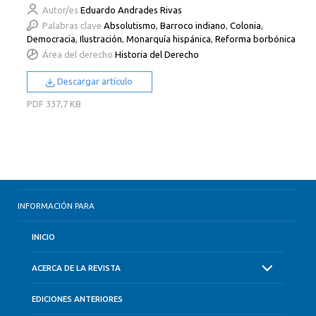
Autor/es
Eduardo Andrades Rivas
Palabras clave
Absolutismo
,
Barroco indiano
,
Colonia
,
Democracia
,
Ilustración
,
Monarquía hispánica
,
Reforma borbónica
Área del derecho
Historia del Derecho
Descargar artículo
PDF
337,7 KB
INFORMACIÓN PARA
INICIO
ACERCA DE LA REVISTA
EDICIONES ANTERIORES