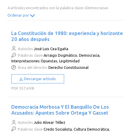
2014
2013
2012
2011
4 artículos encontrados con la palabra clave «Democracia»
2010
2009
2008
2007
Ordenar por
2006
2005
2004
2003
La Constitución de 1980: experiencia y horizonte
2002
2001
2000
20 años después
Autor/es
José Luis Cea Egaña
Palabras clave
Arraigo Dogmático
,
Democracia
,
Interpretaciones Opuestas
,
Legitimidad
Área del derecho
Derecho Constitucional
Descargar artículo
PDF
557,4 KB
Democracia Morbosa Y El Banquillo De Los
Acusados: Apuntes Sobre Ortega Y Gasset
Autor/es
Julio Alvear Téllez
Palabras clave
Credo Socialista
,
Cultura Democrática
,