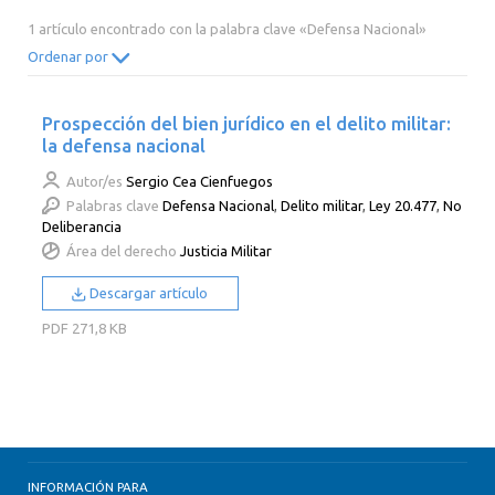
2014
2013
2012
2011
1 artículo encontrado con la palabra clave «Defensa Nacional»
2010
2009
2008
2007
Ordenar por
2006
2005
2004
2003
Prospección del bien jurídico en el delito militar:
2002
2001
2000
la defensa nacional
Autor/es
Sergio Cea Cienfuegos
Palabras clave
Defensa Nacional
,
Delito militar
,
Ley 20.477
,
No
Deliberancia
Área del derecho
Justicia Militar
Descargar artículo
PDF
271,8 KB
INFORMACIÓN PARA