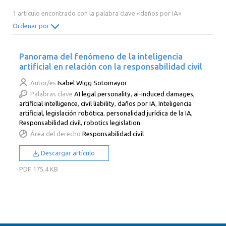
2014
2013
2012
2011
1 artículo encontrado con la palabra clave «daños por IA»
2010
2009
2008
2007
Ordenar por
2006
2005
2004
2003
Panorama del fenómeno de la inteligencia
2002
2001
2000
artificial en relación con la responsabilidad civil
Autor/es
Isabel Wigg Sotomayor
Palabras clave
AI legal personality
,
ai-induced damages
,
artificial intelligence
,
civil liability
,
daños por IA
,
Inteligencia
artificial
,
legislación robótica
,
personalidad jurídica de la IA
,
Responsabilidad civil
,
robotics legislation
Área del derecho
Responsabilidad civil
Descargar artículo
PDF
175,4 KB