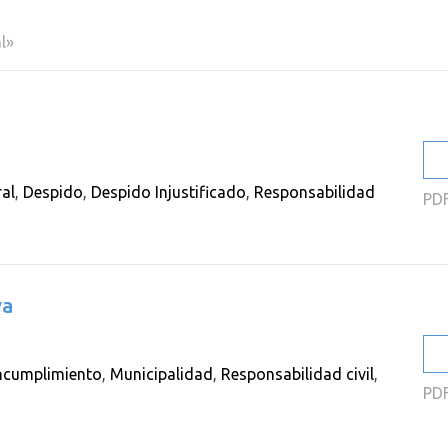
2
l»
2
2
2
2
al
,
Despido
,
Despido Injustificado
,
Responsabilidad
PD
2
va
ncumplimiento
,
Municipalidad
,
Responsabilidad civil
,
PD