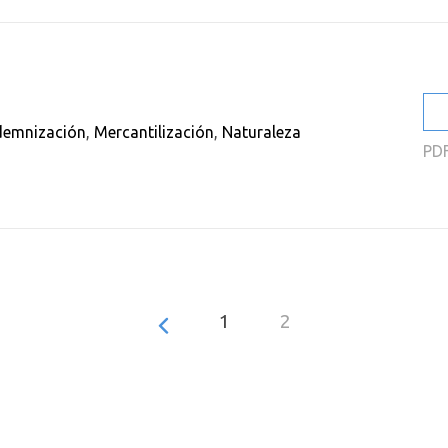
demnización
,
Mercantilización
,
Naturaleza
PD
1
2