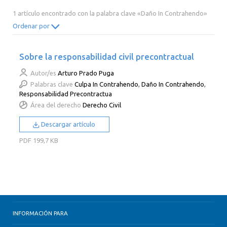
2014
2013
2012
2011
1 artículo encontrado con la palabra clave «Daño In Contrahendo»
2010
2009
2008
2007
Ordenar por
2006
2005
2004
2003
Sobre la responsabilidad civil precontractual
2002
2001
2000
Autor/es
Arturo Prado Puga
Palabras clave
Culpa In Contrahendo
,
Daño In Contrahendo
,
Responsabilidad Precontractua
Área del derecho
Derecho Civil
Descargar artículo
PDF
199,7 KB
INFORMACIÓN PARA