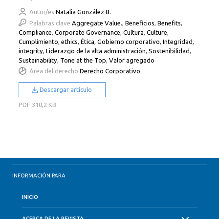
Autor/es
Natalia González B.
Palabras clave
Aggregate Value.
,
Beneficios
,
Benefits
,
Compliance
,
Corporate Governance
,
Cultura
,
Culture
,
Cumplimiento
,
ethics
,
Ética
,
Gobierno corporativo
,
Integridad
,
integrity
,
Liderazgo de la alta administración
,
Sostenibilidad
,
Sustainability
,
Tone at the Top
,
Valor agregado
Área del derecho
Derecho Corporativo
Descargar artículo
PDF
310,2 KB
INFORMACIÓN PARA
INICIO
ACERCA DE LA REVISTA