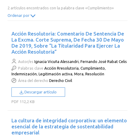
2014
2013
2012
2011
2 artículos encontrados con la palabra clave «Cumplimiento»
2010
2009
2008
2007
Ordenar por
2006
2005
2004
2003
Acción Resolutoria: Comentario De Sentencia De
2002
2001
2000
La Excma. Corte Suprema, De Fecha 30 De Mayo
De 2019, Sobre “La Titularidad Para Ejercer La
Acción Resolutoria”
Autor/es
Ignacia Vicuña Alessandri
,
Fernando José Rabat Celis
Palabras clave
Acción Rresolutoria
,
Cumplimiento
,
Indemnización
,
Legitimación activa
,
Mora
,
Resolución
Área del derecho
Derecho Civil
Descargar artículo
PDF
112,2 KB
La cultura de integridad corporativa: un elemento
esencial de la estrategia de sostentabilidad
empresarial