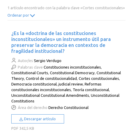
2014
2013
2012
2011
1 artículo encontrado con la palabra clave «Cortes constitucionales»
2010
2009
2008
2007
Ordenar por
2006
2005
2004
2003
¿Es la «doctrina de las constituciones
2002
2001
2000
inconstitucionales» un instrumento útil para
preservar la democracia en contextos de
fragilidad institucional?
Autor/es
Sergio Verdugo
Palabras clave
Constituciones inconstitucionales
,
Constitutional Courts
,
Constitutional Democracy
,
Constitutional
Theory
,
Control de constitucionalidad
,
Cortes constitucionales
,
Democracia constitucional
,
judicial review
,
Reformas
constitucionales inconstitucionales
,
Teoría constitucional
,
Unconstitutional Constitutional Amendments
,
Unconstitutional
Constitutions
Área del derecho
Derecho Constitucional
Descargar artículo
PDF
342,5 KB