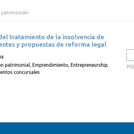
2
 patrimonial»
2
2
del tratamiento de la insolvencia de
2
entes y propuestas de reforma legal
2
úa
2
n patrimonial
,
Emprendimiento
,
Entrepreneurship
,
PD
entos concursales