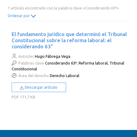
2014
2013
2012
2011
1 artículo encontrado con la palabra clave «Considerando 63ª»
2010
2009
2008
2007
Ordenar por
2006
2005
2004
2003
El fundamento jurídico que determinó el Tribunal
2002
2001
2000
Constitucional sobre la reforma laboral: el
considerando 63°
Autor/es
Hugo Fábrega Vega
Palabras clave
Considerando 63ª
,
Reforma laboral
,
Tribunal
Constitucional
Área del derecho
Derecho Laboral
Descargar artículo
PDF
171,7 KB