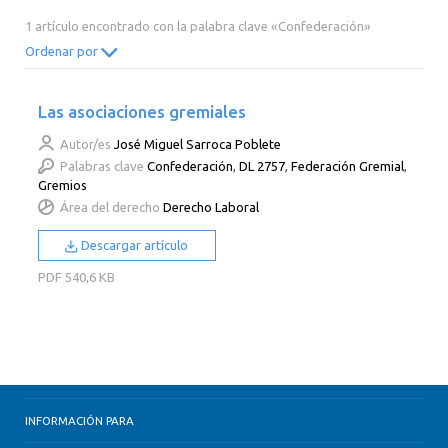
2014
2013
2012
2011
1 artículo encontrado con la palabra clave «Confederación»
2010
2009
2008
2007
Ordenar por
2006
2005
2004
2003
Las asociaciones gremiales
2002
2001
2000
Autor/es
José Miguel Sarroca Poblete
Palabras clave
Confederación
,
DL 2757
,
Federación Gremial
,
Gremios
Área del derecho
Derecho Laboral
Descargar artículo
PDF
540,6 KB
INFORMACIÓN PARA