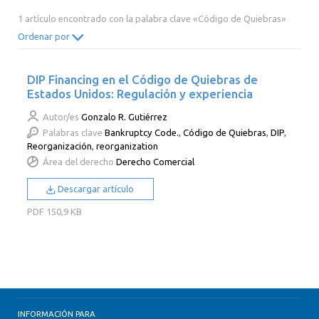
2014
2013
2012
2011
1 artículo encontrado con la palabra clave «Código de Quiebras»
2010
2009
2008
2007
Ordenar por
2006
2005
2004
2003
DIP Financing en el Código de Quiebras de
2002
2001
2000
Estados Unidos: Regulación y experiencia
Autor/es
Gonzalo R. Gutiérrez
Palabras clave
Bankruptcy Code.
,
Código de Quiebras
,
DIP
,
Reorganización
,
reorganization
Área del derecho
Derecho Comercial
Descargar artículo
PDF
150,9 KB
INFORMACIÓN PARA