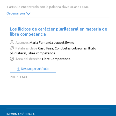
2014
2013
2012
2011
1 artículo encontrado con la palabra clave «Caso Fasa»
2010
2009
2008
2007
Ordenar por
2006
2005
2004
2003
Los ilícitos de carácter plurilateral en materia de
2002
2001
2000
libre competencia
Autor/es
María Fernanda Juppet Ewing
Palabras clave
Caso Fasa
,
Condcutas colusorias
,
Ilícito
plurilateral
,
Libre competencia
Área del derecho
Libre Competencia
Descargar artículo
PDF
1,1 MB
INFORMACIÓN PARA