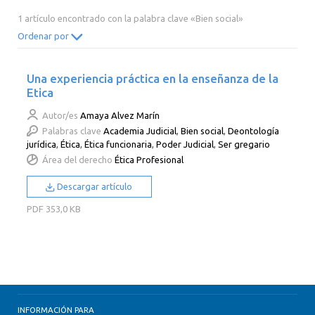
2014
2013
2012
2011
1 artículo encontrado con la palabra clave «Bien social»
2010
2009
2008
2007
Ordenar por
2006
2005
2004
2003
Una experiencia práctica en la enseñanza de la
2002
2001
2000
Etica
Autor/es
Amaya Alvez Marín
Palabras clave
Academia Judicial
,
Bien social
,
Deontología
jurídica
,
Ética
,
Ética funcionaria
,
Poder Judicial
,
Ser gregario
Área del derecho
Ética Profesional
Descargar artículo
PDF
353,0 KB
INFORMACIÓN PARA