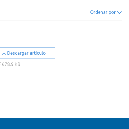
022
2021
2020
2019
Ordenar por
018
2017
2016
2015
014
2013
2012
2011
010
2009
2008
2007
006
2005
2004
2003
Descargar artículo
002
2001
2000
F
678,9 KB