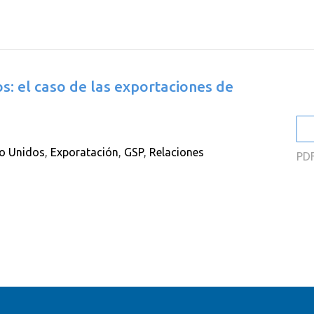
2
2
2
s: el caso de las exportaciones de
2
2
2
o Unidos
,
Exporatación
,
GSP
,
Relaciones
PD