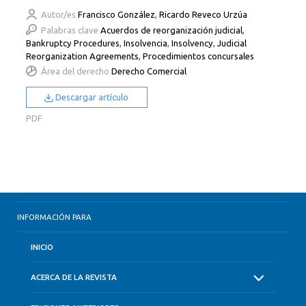
Autor/es
Francisco González
,
Ricardo Reveco Urzúa
Palabras clave
Acuerdos de reorganización judicial
,
Bankruptcy Procedures
,
Insolvencia
,
Insolvency
,
Judicial
Reorganization Agreements
,
Procedimientos concursales
Área del derecho
Derecho Comercial
Descargar artículo
PDF
INFORMACIÓN PARA
INICIO
ACERCA DE LA REVISTA