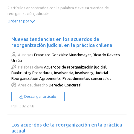
2014
2013
2012
2011
2 artículos encontrados con la palabra clave «Acuerdos de
reorganización judicial»
2010
2009
2008
2007
Ordenar por
2006
2005
2004
2003
2002
2001
2000
Nuevas tendencias en los acuerdos de
reorganización judicial en la práctica chilena
Autor/es
Francisco González Munchmeyer
,
Ricardo Reveco
Urzúa
Palabras clave
Acuerdos de reorganización judicial
,
Bankruptcy Procedures
,
Insolvencia
,
Insolvency
,
Judicial
Reorganization Agreements
,
Procedimientos concursales
Área del derecho
Derecho Concursal
Descargar artículo
PDF
502,2 KB
Los acuerdos de la reorganización en la práctica
actual