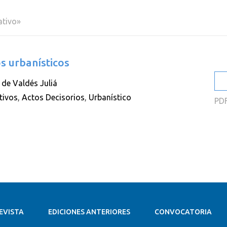
2
ativo»
2
2
os urbanísticos
2
 de Valdés Juliá
2
tivos
,
Actos Decisorios
,
Urbanístico
PD
2
EVISTA
EDICIONES ANTERIORES
CONVOCATORIA