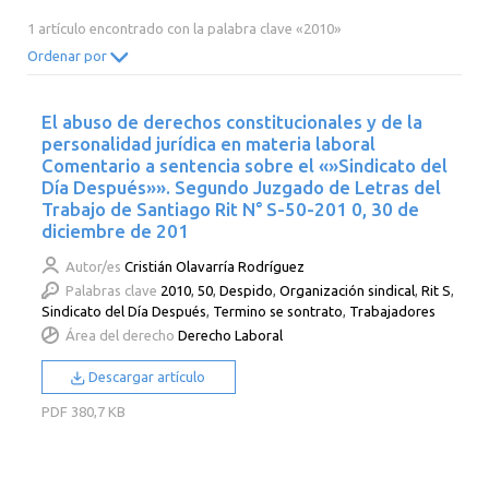
2014
2013
2012
2011
1 artículo encontrado con la palabra clave «2010»
2010
2009
2008
2007
Ordenar por
2006
2005
2004
2003
El abuso de derechos constitucionales y de la
2002
2001
2000
personalidad jurídica en materia laboral
Comentario a sentencia sobre el «»Sindicato del
Día Después»». Segundo Juzgado de Letras del
Trabajo de Santiago Rit N° S-50-201 0, 30 de
diciembre de 201
Autor/es
Cristián Olavarría Rodríguez
Palabras clave
2010
,
50
,
Despido
,
Organización sindical
,
Rit S
,
Sindicato del Día Después
,
Termino se sontrato
,
Trabajadores
Área del derecho
Derecho Laboral
Descargar artículo
PDF
380,7 KB