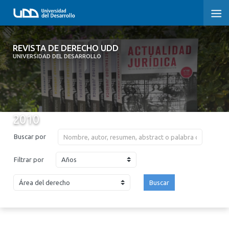
REVISTA DE DERECHO UDD
REVISTA DE DERECHO UDD
UNIVERSIDAD DEL DESARROLLO
INICIO
ACERCA DE LA REVISTA
2010
EDICIONES ANTERIORES
Buscar por
CONVOCATORIA
Años
Filtrar por
CONTACTO Y SUSCRIPCIÓN
Buscar
2026
2025
2024
2023
2022
2021
2020
2019
2018
2017
2016
2015