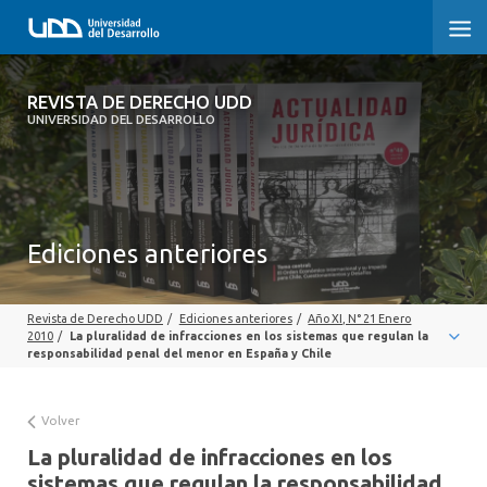
REVISTA DE DERECHO UDD
REVISTA DE DERECHO UDD
UNIVERSIDAD DEL DESARROLLO
INICIO
ACERCA DE LA REVISTA
Ediciones anteriores
EDICIONES ANTERIORES
CONVOCATORIA
Revista de Derecho UDD
/
Ediciones anteriores
/
Año XI, N° 21 Enero
2010
/
La pluralidad de infracciones en los sistemas que regulan la
CONTACTO Y SUSCRIPCIÓN
responsabilidad penal del menor en España y Chile
Volver
La pluralidad de infracciones en los
sistemas que regulan la responsabilidad