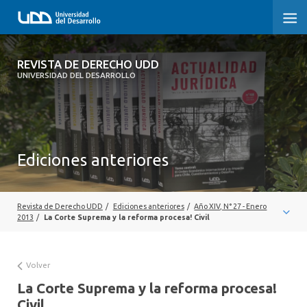
REVISTA DE DERECHO UDD
REVISTA DE DERECHO UDD
UNIVERSIDAD DEL DESARROLLO
INICIO
ACERCA DE LA REVISTA
Ediciones anteriores
EDICIONES ANTERIORES
CONVOCATORIA
Revista de Derecho UDD
/
Ediciones anteriores
/
Año XIV, N° 27 - Enero
CONTACTO Y SUSCRIPCIÓN
2013
/
La Corte Suprema y la reforma procesa! Civil
Volver
La Corte Suprema y la reforma procesa!
Civil