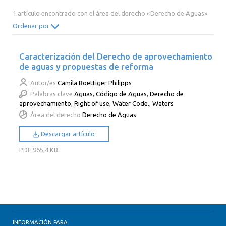
2014
2013
2012
2011
1 artículo encontrado con el área del derecho «Derecho de Aguas»
2010
2009
2008
2007
Ordenar por
2006
2005
2004
2003
Caracterización del Derecho de aprovechamiento
2002
2001
2000
de aguas y propuestas de reforma
Autor/es
Camila Boettiger Philipps
Palabras clave
Aguas
,
Código de Aguas
,
Derecho de
aprovechamiento
,
Right of use
,
Water Code.
,
Waters
Área del derecho
Derecho de Aguas
Descargar artículo
PDF
965,4 KB
INFORMACIÓN PARA