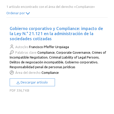
2014
2013
2012
2011
1 artículo encontrado con el área del derecho «Compliance»
2010
2009
2008
2007
Ordenar por
2006
2005
2004
2003
Gobierno corporativo y Compliance: impacto de
2002
2001
2000
la Ley N.° 21.121 en la administración de la
sociedades cotizadas
Autor/es
Francisco Pfeffer Urquiaga
Palabras clave
Compliance
,
Corporate Governance
,
Crimes of
Incompatible Negotiation
,
Criminal Liability of Legal Persons
,
Delitos de negociación incompatible
,
Gobierno corporativo
,
Responsabilidad penal de personas jurídicas
Área del derecho
Compliance
Descargar artículo
PDF
336,7 KB