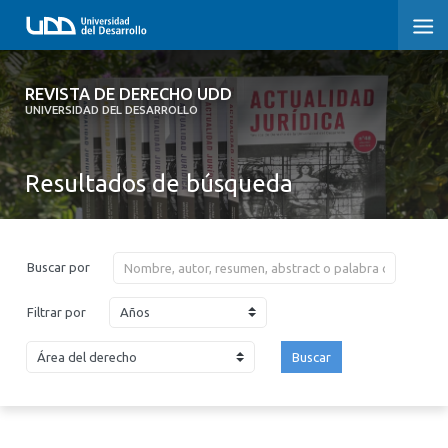
REVISTA DE DERECHO UDD
REVISTA DE DERECHO UDD
UNIVERSIDAD DEL DESARROLLO
INICIO
Resultados de búsqueda
ACERCA DE LA REVISTA
EDICIONES ANTERIORES
Buscar por
CONVOCATORIA
Años
Filtrar por
CONTACTO Y SUSCRIPCIÓN
Buscar
2026
2025
2024
2023
2022
2021
2020
2019
2018
2017
2016
2015