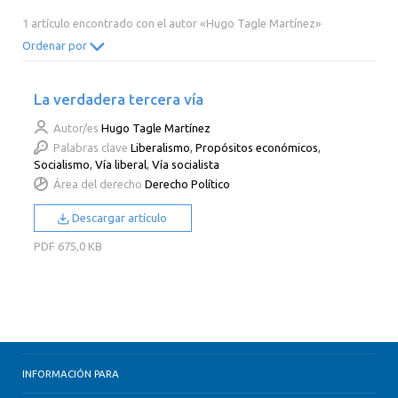
2014
2013
2012
2011
1 artículo encontrado con el autor «Hugo Tagle Martínez»
2010
2009
2008
2007
Ordenar por
2006
2005
2004
2003
La verdadera tercera vía
2002
2001
2000
Autor/es
Hugo Tagle Martínez
Palabras clave
Liberalismo
,
Propósitos económicos
,
Socialismo
,
Vía liberal
,
Vía socialista
Área del derecho
Derecho Político
Descargar artículo
PDF
675,0 KB
INFORMACIÓN PARA