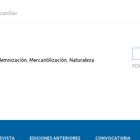
2
zanilla»
2
2
2
2
demnización
,
Mercantilización
,
Naturaleza
2
PD
EVISTA
EDICIONES ANTERIORES
CONVOCATORIA