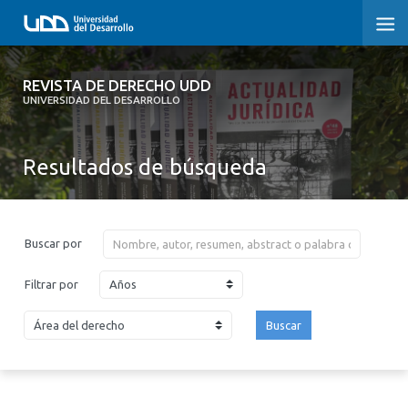
REVISTA DE DERECHO UDD
REVISTA DE DERECHO UDD
UNIVERSIDAD DEL DESARROLLO
INICIO
Resultados de búsqueda
ACERCA DE LA REVISTA
EDICIONES ANTERIORES
Buscar por
CONVOCATORIA
Años
Filtrar por
CONTACTO Y SUSCRIPCIÓN
Buscar
2026
2025
2024
2023
2022
2021
2020
2019
2018
2017
2016
2015