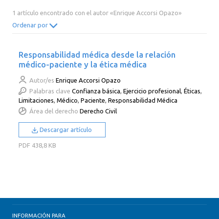
2014
2013
2012
2011
1 artículo encontrado con el autor «Enrique Accorsi Opazo»
2010
2009
2008
2007
Ordenar por
2006
2005
2004
2003
Responsabilidad médica desde la relación
2002
2001
2000
médico-paciente y la ética médica
Autor/es
Enrique Accorsi Opazo
Palabras clave
Confianza básica
,
Ejercicio profesional
,
Éticas
,
Limitaciones
,
Médico
,
Paciente
,
Responsabilidad Médica
Área del derecho
Derecho Civil
Descargar artículo
PDF
438,8 KB
INFORMACIÓN PARA