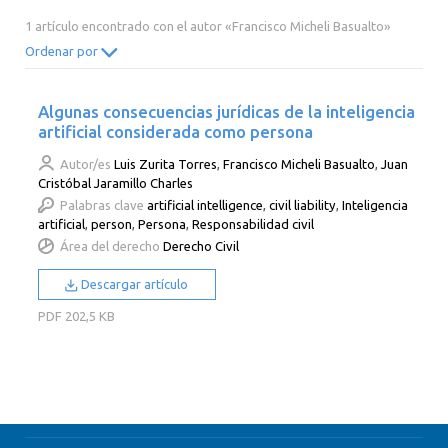
2014
2013
2012
2011
1 artículo encontrado con el autor «Francisco Micheli Basualto»
2010
2009
2008
2007
Ordenar por
2006
2005
2004
2003
Algunas consecuencias jurídicas de la inteligencia
2002
2001
2000
artificial considerada como persona
Autor/es
Luis Zurita Torres
,
Francisco Micheli Basualto
,
Juan
Cristóbal Jaramillo Charles
Palabras clave
artificial intelligence
,
civil liability
,
Inteligencia
artificial
,
person
,
Persona
,
Responsabilidad civil
Área del derecho
Derecho Civil
Descargar artículo
PDF
202,5 KB