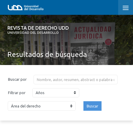
REVISTA DE DERECHO UDD
REVISTA DE DERECHO UDD
UNIVERSIDAD DEL DESARROLLO
INICIO
Resultados de búsqueda
ACERCA DE LA REVISTA
EDICIONES ANTERIORES
Buscar por
CONVOCATORIA
Años
Filtrar por
CONTACTO Y SUSCRIPCIÓN
Buscar
2026
2025
2024
2023
2022
2021
2020
2019
2018
2017
2016
2015