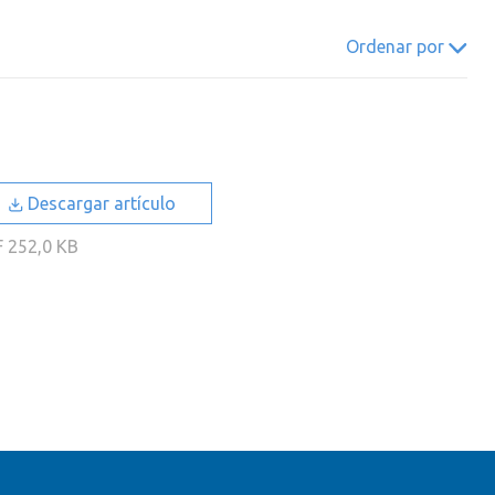
022
2021
2020
2019
Ordenar por
018
2017
2016
2015
014
2013
2012
2011
010
2009
2008
2007
006
2005
2004
2003
Descargar artículo
002
2001
2000
F
252,0 KB