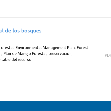
2
2
2
al de los bosques
2
2
forestal
,
Environmental Management Plan
,
Forest
2
l
,
Plan de Manejo Forestal
,
preservación
,
PD
ntable del recurso